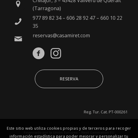
C/Major, 3 – 43428 Vallverd de Queralt
(Tarragona)
977 89 82 34
–
606 28 92 47
–
660 10 22
35
reservas@casamiret.com
RESERVA
Reg. Tur. Cat. PT-000261
Este sitio web utiliza cookies propias y de terceros para recoger
Financiado por la Unión Europea – Next Generation EU
información estadística para poder mejorar y personalizar tu