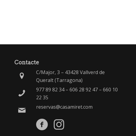
Contacte
C/Major, 3 – 43428 Vallverd de
Queralt (Tarragona)
977 89 82 34
–
606 28 92 47
–
660 10
22 35
reservas@casamiret.com