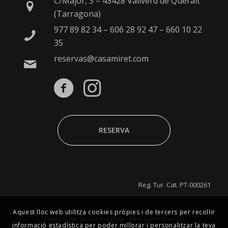
C/Major, 3 – 43428 Vallverd de Queralt
(Tarragona)
977 89 82 34
–
606 28 92 47
–
660 10 22
35
reservas@casamiret.com
RESERVA
Reg. Tur. Cat. PT-000261
Aquest lloc web utilitza cookies pròpies i de tercers per recollir
Finançat per la Unió Europea – Next Generation EU
informació estadística per poder millorar i personalitzar la teva